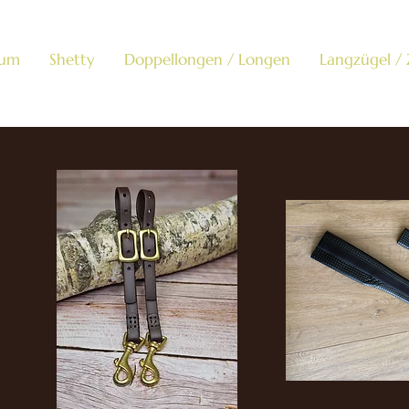
um
Shetty
Doppellongen / Longen
Langzügel /