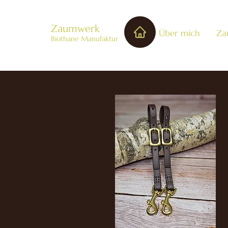
Zaumwerk
Über mich
Za
Biothane Manufaktur