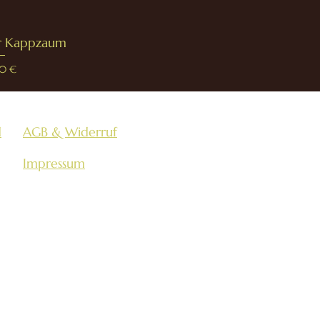
er Kappzaum
00 €
d
AGB & Widerruf
Impressum