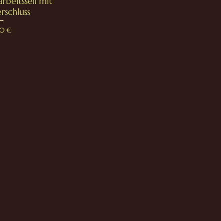
rbeitsseil mit
rschluss
00 €