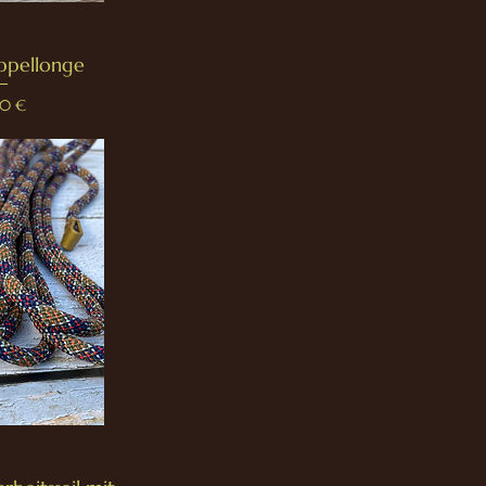
ppellonge
00 €