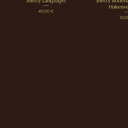
Shetty Langzügel
Shetty Bodena
Hakenve
Preis
45,00 €
Preis
32,