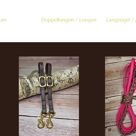
um
Shetty
Doppellongen / Longen
Langzügel /