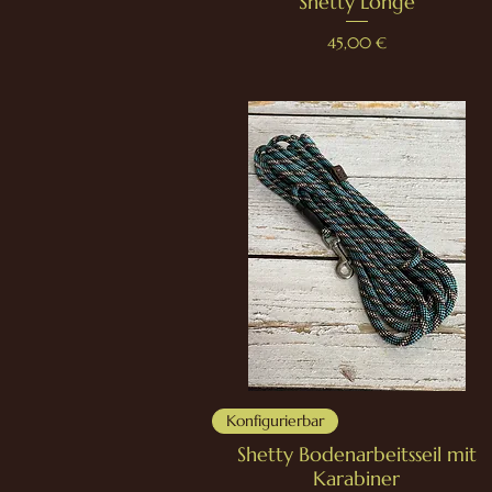
Shetty Longe
Preis
45,00 €
Konfigurierbar
Shetty Bodenarbeitsseil mit
Karabiner