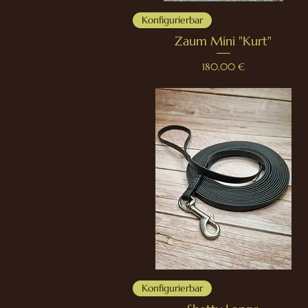
Konfigurierbar
Zaum Mini "Kurt"
Preis
180,00 €
Konfigurierbar