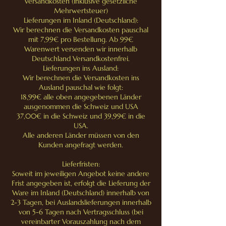
Versandkosten (inklusive gesetzliche
Mehrwertsteuer)
Lieferungen im Inland (Deutschland):
Wir berechnen die Versandkosten pauschal
mit 7,99€ pro Bestellung. Ab 99€
Warenwert versenden wir innerhalb
Deutschland Versandkostenfrei.
Lieferungen ins Ausland:
Wir berechnen die Versandkosten ins
Ausland pauschal wie folgt:
18,99€ alle oben angegebenen Länder
ausgenommen die Schweiz und USA
37,00€ in die Schweiz und 39,99€ in die
USA.
Alle anderen Länder müssen von den
Kunden angefragt werden.
Lieferfristen:
Soweit im jeweiligen Angebot keine andere
Frist angegeben ist, erfolgt die Lieferung der
Ware im Inland (Deutschland) innerhalb von
2-3 Tagen, bei Auslandslieferungen innerhalb
von 5-6 Tagen nach Vertragsschluss (bei
vereinbarter Vorauszahlung nach dem