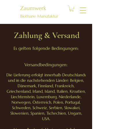
Zaumwerk
Biothane Manufaktur
Zahlung & Versand
Es gelten folgende Bedingungen:
Versandbedingungen:
Die Lieferung erfolgt innerhalb Deutschlands
und in die nachstehenden Länder: Belgien,
Dänemark, Finnland, Frankreich,
Griechenland, Irland, Island, Italien, Kroatien,
Liechtenstein, Luxemburg, Niederlande,
Norwegen, Österreich, Polen, Portugal,
Schweden, Schweiz, Serbien, Slowakei,
Slowenien, Spanien, Tschechien, Ungarn,
USA.