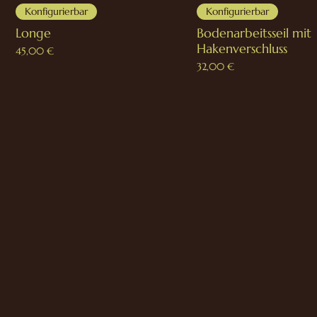
Konfigurierbar
Konfigurierbar
Longe
Bodenarbeitsseil mit
Hakenverschluss
Preis
45,00 €
Preis
32,00 €