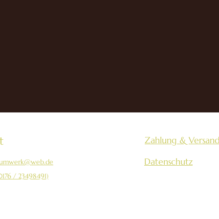
t
Zahlung & Versan
Datenschutz
aumwerk@web.de
0176 / 23498491)