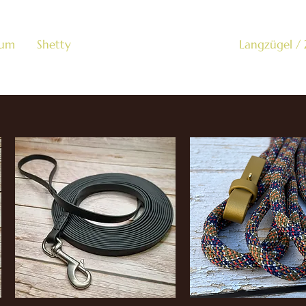
um
Shetty
Doppellongen / Longen
Langzügel /