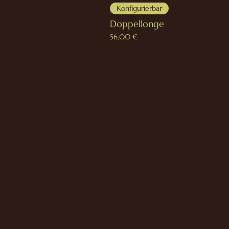
Konfigurierbar
Doppellonge
Preis
56,00 €