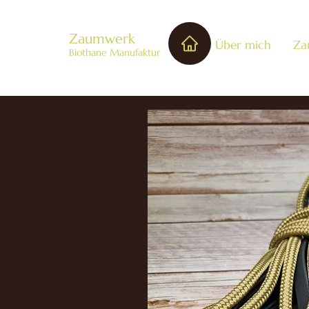
Zaumwerk
Über mich
Za
Biothane Manufaktur