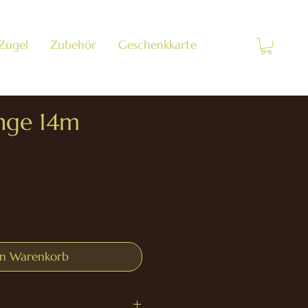
 Zügel
Zubehör
Geschenkkarte
nge 14m
en Warenkorb