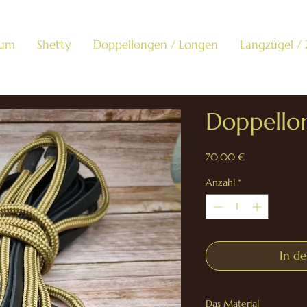
um
Shetty
Doppellongen / Longen
Langzügel /
Doppello
Preis
70,00 €
Anzahl
*
In d
Das Material